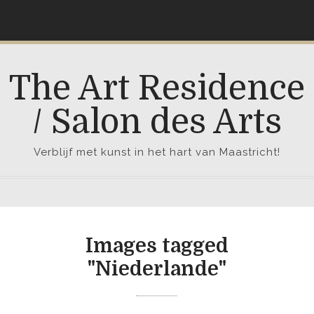
S
k
i
p
The Art Residence
t
o
/ Salon des Arts
c
o
Verblijf met kunst in het hart van Maastricht!
n
t
e
n
t
Images tagged
"Niederlande"